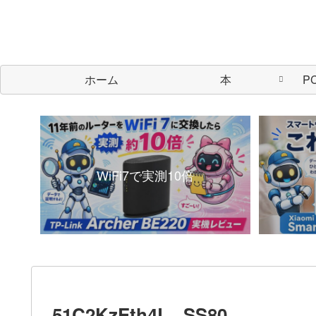
ホーム
本
P
WiFi7で実測10倍
51C2KzEth4L._SS80_