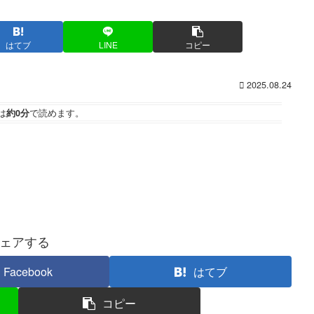
はてブ
LINE
コピー
2025.08.24
は
約0分
で読めます。
ェアする
Facebook
はてブ
コピー