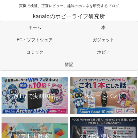
実機で検証、正直レビュー。趣味のホンネを研究するブログ
kanatoのホビーライフ研究所
ホーム
本
PC・ソフトウェア
ガジェット
コミック
ホビー
雑記
WiFi7で実測10倍
スマートバンド
ソフト実機検証
スマホ実機レビュー