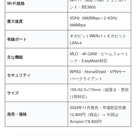
Wi-Fi規格
ンド・BE3600
5GHz: 2882Mbps＋2.4GHz:
最大速度
688Mbps
ギガビットWAN×1＋ギガビット
有線ポート
LAN×4
MLO・4K-QAM・ビームフォーミ
主な機能
ング・EasyMesh対応
WPA3・HomeShield・VPNサー
セキュリティ
バー/クライアント
155×52.5×170mm（縦置き・壁掛
サイズ
け両対応）
2024年11月発売・市場想定売価
発売・価格
12,800円（税込）→ 今回は
Amazonで8,820円