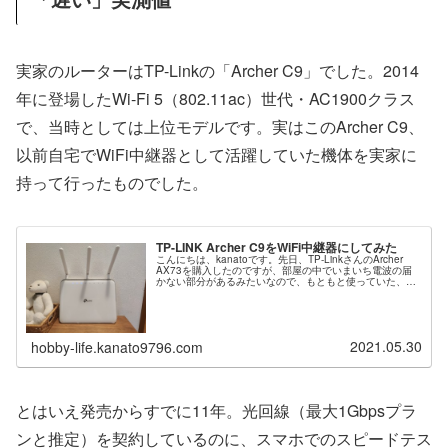
実家のルーターはTP-Linkの「Archer C9」でした。2014
年に登場したWi-Fi 5（802.11ac）世代・AC1900クラス
で、当時としては上位モデルです。実はこのArcher C9、
以前自宅でWiFi中継器として活躍していた機体を実家に
持って行ったものでした。
TP-LINK Archer C9をWiFi中継器にしてみた
こんにちは、kanatoです。先日、TP-LinkさんのArcher
AX73を購入したのですが、部屋の中でいまいち電波の届
かない部分があるみたいなので、もともと使っていた、同
じTP-LinkさんのArcher C9を中継器として使ってみる…
2021.05.30
hobby-life.kanato9796.com
とはいえ発売からすでに11年。光回線（最大1Gbpsプラ
ンと推定）を契約しているのに、スマホでのスピードテス