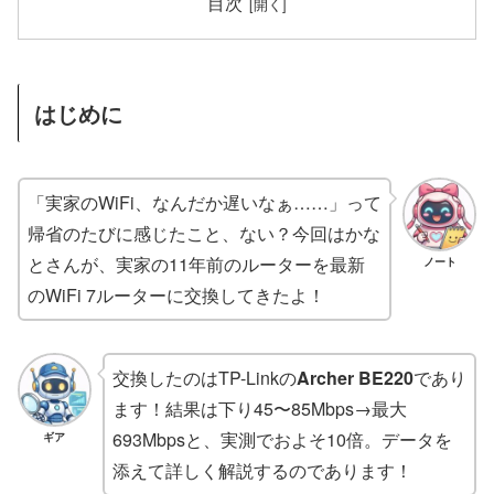
目次
はじめに
「実家のWiFi、なんだか遅いなぁ……」って
帰省のたびに感じたこと、ない？今回はかな
とさんが、実家の11年前のルーターを最新
ノート
のWiFi 7ルーターに交換してきたよ！
交換したのはTP-Linkの
Archer BE220
であり
ます！結果は下り45〜85Mbps→最大
693Mbpsと、実測でおよそ10倍。データを
ギア
添えて詳しく解説するのであります！