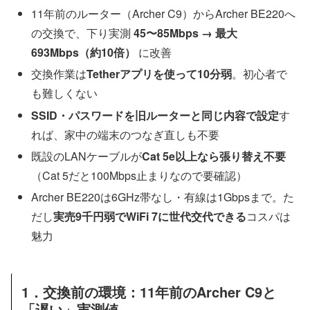
11年前のルーター（Archer C9）からArcher BE220へ
の交換で、下り実測
45〜85Mbps → 最大
693Mbps（約10倍）
に改善
交換作業は
Tetherアプリを使って10分弱
。初心者で
も難しくない
SSID・パスワードを旧ルーターと同じ内容で設定
す
れば、家中の端末のつなぎ直しも不要
既設のLANケーブルが
Cat 5e以上なら張り替え不要
（Cat 5だと100Mbps止まりなので要確認）
Archer BE220は6GHz帯なし・有線は1Gbpsまで。た
だし
実売9千円弱でWiFi 7に世代交代できる
コスパは
魅力
1．交換前の環境：11年前のArcher C9と
「遅い」実測値