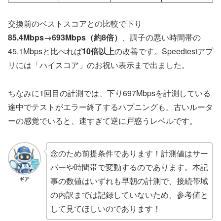
交換前のベストスコアとの比較で下り
85.4Mbps→693Mbps（約8倍）
、調子の悪い時間帯の
45.1Mbpsと比べれば
10倍以上
の改善です。Speedtestアプ
リには「ハイスコア」のお祝い表示まで出ました。
ちなみに1回目の計測では、下り697Mbpsを計測している
途中でテストがエラー終了するハプニングも。古いルータ
ーの感覚でいると、速すぎて逆に戸惑うレベルです。
念のため前提条件であります！計測値はサー
バーや時間帯で変動するのであります。本記
事の数値はいずれも早朝の計測で、接続帯域
ギア
の内訳までは記録していないため、参考値と
して見てほしいのであります！