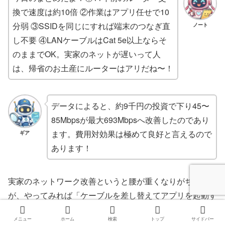
換で速度は約10倍 ②作業はアプリ任せで10
分弱 ③SSIDを同じにすれば端末のつなぎ直
ノート
し不要 ④LANケーブルはCat 5e以上ならそ
のままでOK。実家のネットが遅いって人
は、帰省のお土産にルーターはアリだね〜！
データによると、約9千円の投資で下り45〜
85Mbpsが最大693Mbpsへ改善したのであり
ます。費用対効果は極めて良好と言えるので
ギア
あります！
実家のネットワーク改善というと腰が重くなりがちです
が、やってみれば「ケーブルを差し替えてアプリを起動す
るだけ」でした。古いルーターを使い続けているご実家が
メニュー
ホーム
検索
トップ
サイドバー
あれば、次の帰省でぜひ試してみてください。