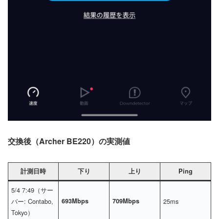
交換後（Archer BE220）の実測値
計測日時
下り
上り
Ping
5/4 7:49（サー
バー: Contabo,
693Mbps
709Mbps
25ms
Tokyo）