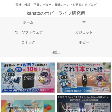
実機で検証、正直レビュー。趣味のホンネを研究するブログ
kanatoのホビーライフ研究所
ホーム
本
PC・ソフトウェア
ガジェット
コミック
ホビー
雑記
WiFi7で実測10倍
スマートバンド
ソフト実機検証
スマホ実機レビュー