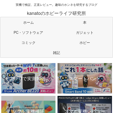
実機で検証、正直レビュー。趣味のホンネを研究するブログ
kanatoのホビーライフ研究所
ホーム
本
PC・ソフトウェア
ガジェット
コミック
ホビー
雑記
WiFi7で実測10倍
スマートバンド
ソフト実機検証
スマホ実機レビュー