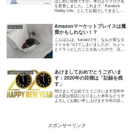
はじめに突然ですが、本日よりブログ名
を変更しました。これまで「Kanato's
Hobby Life」としてお届けしてきました
が、本日より「kanatoのホビーライフ研
究所」へリニューアルします。ノートわ
あ、新しい名前だよ！なんかかっこよ
Amazonマーケットプレイスは魔
ガジェット
く...
窟かもしれない！？
こんばんは、kanatoです。なんか変なタ
イトルをつけてしまいましたが、ちょっ
とイラっとしたことがあったので、注意
喚起も含めて記事にしたいと思います。
先日SoundpeatさんのTruengine SEを購
入しました。それで、ちょうど1か月...
あけましておめでとうございま
このブログについて
す：2020年の目標は「記録を残
す」
明けましておめでとうございます旧年中
は大変お世話になりました本年もどうぞ
よろしくお願い申し上げます今年の目標
は「記録を残す」もう一つのブログでも
ご紹介しましたが、今年の目標は「記録
を残す」です。昨年は本ブログも更新が
途絶え途絶えになっていた...
スポンサーリンク