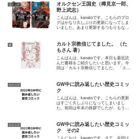
オルクセン王国史（樽見京一郎、
コミック
野上武志）
こんばんは、kanatoです。こちらのブロ
グはかなり久しぶりの更新になってしま
いました。あまり更新するつもりもなか
ったのですが、「オルクセン王国史」の
コミック版がすごく良かったので、備忘
録的に記事にしようと思います。原作小
カルト宗教信じてました。 （た
本
説もありますが今回...
もさん 著）
こんばんは、kanatoです。本日も最近読
んだ書籍をご紹介したいと思います。今
回は「カルト宗教信じてました。 「エホ
バの証人2世」の私が25年間の信仰を捨て
た理由（たもさん 著）」です。カルト宗
教信じてました。 「エホバの証人2世」
GW中に読み返したい歴史コミッ
コミック
の私が2...
ク
こんばんは、kanatoです。こちらの更新
はすごく久しぶりになってしまいまし
た。前回は年末の挨拶でしたが、もうす
でにゴールデンウィークです・・・。と
いうことで、今回はゴールデンウィーク
中に読み返したい歴史コミックをご紹介
GW中に読み返したい歴史コミッ
コミック
したいと思います。う...
ク その2
こんにちは、kanatoです。さて、今回は