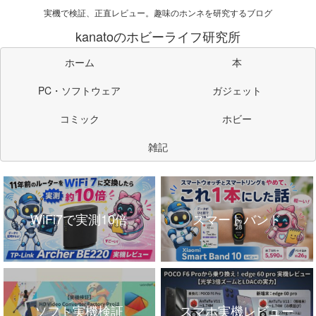
実機で検証、正直レビュー。趣味のホンネを研究するブログ
kanatoのホビーライフ研究所
ホーム
本
PC・ソフトウェア
ガジェット
コミック
ホビー
雑記
WiFi7で実測10倍
スマートバンド
ソフト実機検証
スマホ実機レビュー