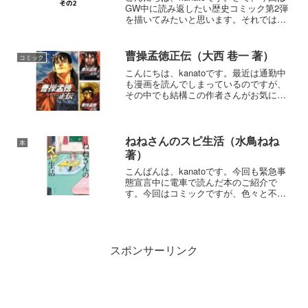
GW中に読み返したい歴史コミック第2弾
を描いてみたいと思います。それでは早
速ですが、やっていきましょう。乙女戦
争 ディーヴチー・ヴァールカやっぱり書
きたくなってしまいました。フス戦争っ
曹操孟徳正伝（大西 巷一 著）
コミック
てあまり日本で...
こんにちは、kanatoです。最近は通勤中
も漫画を読んでしまっているのですが、
その中でも結構この作者さんがお気に入
りで読んでしまいましたので、ご紹介し
たいと思います。曹操孟徳正伝三国志で
おなじみの曹操孟徳を扱った作品です。
曹操の若いころから...
ねねさんのスピ生活（水鳥ねね
本
著）
こんばんは、kanatoです。今回も緊急事
態宣言中に電車で読んだ本のご紹介で
す。今回はコミックですが、色々と不思
議なことを考えさせられました。ねねさ
んのスピ生活 (コミックエッセイの森)誰
にでも“霊感”はあるんです── 小さい頃
から不思議な...
スポンサーリンク