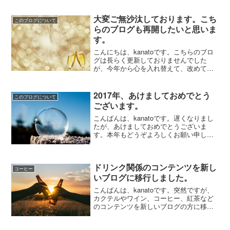
大変ご無沙汰しております。こち
このブログについて
らのブログも再開したいと思いま
す。
こんにちは、kanatoです。こちらのブロ
グは長らく更新しておりませんでした
が、今年から心を入れ替えて、改めてい
ろいろと書いていきたいと思います。た
だ、これまでこんな感じでしたので、最
初は1週間に1回の更新を目標に頑張って
2017年、あけましておめでとう
このブログについて
いきたいと思います...
ございます。
こんばんは、kanatoです。遅くなりまし
たが、あけましておめでとうございま
す。本年もどうぞよろしくお願い申し上
げます。さて、本ブログですが、以前の
ブログから移行してから数回更新しただ
けで、11月から全く止まっているという
ドリンク関係のコンテンツを新し
状態でした。正直な...
コーヒー
いブログに移行しました。
こんばんは、kanatoです。突然ですが、
カクテルやワイン、コーヒー、紅茶など
のコンテンツを新しいブログの方に移行
しました。Bar K（）特に理由はなかった
のですが、なんとなく新しいブログにし