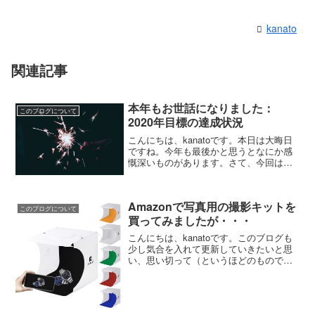
kanato
関連記事
本年もお世話になりました：
このブログについて
2020年目標の達成状況
こんにちは、kanatoです。本日は大晦日
ですね。今年も最後かと思うとなにか感
慨深いものがあります。さて、今回は年
初に立てた目標について、振り返ってみ
たいと思います。年始に立てた目標はこ
の2点でした。 本のご紹介：4回/月 新し
Amazonで写真用の撮影キットを
いガジェット...
このブログについて
買ってみましたが・・・
こんにちは、kanatoです。このブログも
少し気合を入れて更新していきたいと思
い、思い切って（というほどのものでは
ないですが・・・）写真撮影用の背景キ
ットを購入してみました。それがこち
ら。ですが、予想以上に小さい。まあ、
それはよいのですが、...