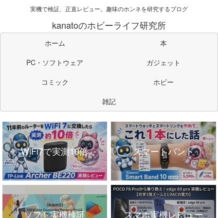
実機で検証、正直レビュー。趣味のホンネを研究するブログ
kanatoのホビーライフ研究所
ホーム
本
PC・ソフトウェア
ガジェット
コミック
ホビー
雑記
WiFi7で実測10倍
スマートバンド
ソフト実機検証
スマホ実機レビュー