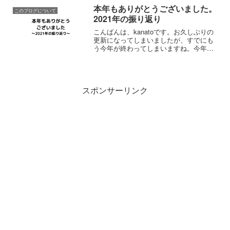
たくなって、少しの準備期間を以って、
本年もありがとうございました。
移行させまし...
このブログについて
2021年の振り返り
こんばんは、kanatoです。お久しぶりの
更新になってしまいましたが、すでにも
う今年が終わってしまいますね。今年の
振り返りをしておこうと思ったのです
が、9月頃から全く更新できていませんで
した・・・。年始には本のご紹介：4回/
月→５０冊／年新...
スポンサーリンク