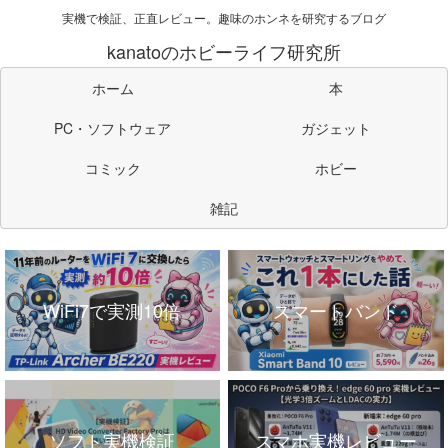
実機で検証、正直レビュー。趣味のホンネを研究するブログ
kanatoのホビーライフ研究所
ホーム
本
PC・ソフトウェア
ガジェット
コミック
ホビー
雑記
WiFi7で実測10倍
スマートバンド
ソフト実機検証
スマホ実機レビュー