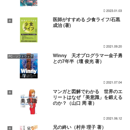
2023.01.03
医師がすすめる 少食ライフ/石黒
本
成治 (著)
2021.09.20
Winny 天才プログラマー金子勇
PC・ソフトウェア
との7年半（壇 俊光 著）
2021.07.04
マンガと図解でわかる 世界のエ
本
リートはなぜ「美意識」を鍛える
のか？（山口 周 著）
2021.06.12
兄の終い（村井 理子 著）
本